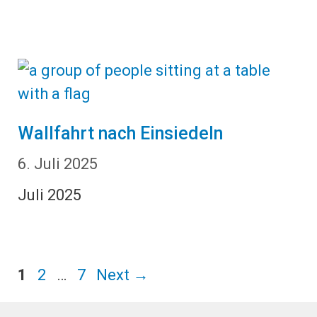
Wallfahrt nach Einsiedeln
6. Juli 2025
Juli 2025
Page
Page
Page
1
2
…
7
Next
→